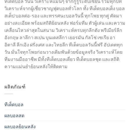
ทีเด็ดบอล วันนี้ วิเคราะห์แม่นๆ จากกูรูระดับเซียน รวมทุกบท
วิเคราะห์จากผู้เชี่ยวชาญฟุตบอลทั่วโลก ทั้ง ทีเด็ดบอลเต็ง บอล
สเต็ป บอลต่อ-รอง และทรรศนะบอลวันนี้ ทุกโพย ทุกคู่ คัดมา
อย่างละเอียด พร้อมสถิติย้อนหลัง ฟอร์มทีม ตัวผู้เล่น และความ
เคลื่อนไหวล่าสุดในสนาม วิเคราะห์ครบทุกลีกดัง พรีเมียร์ลีก
อังกฤษ ลาลีกา สเปน บุนเดสลีกา เยอรมัน กัลโช่ เซเรีย อา
อิตาลี ลีกเอิง ฝรั่งเศส และไทยลีก ทีเด็ดบอลวันนี้ฟรี อัปเดตทุก
วัน มั่นใจทุกโพยก่อนวางเดิมพันด้วยข้อมูลจริง วิเคราะห์โดย
ทีมงานมืออาชีพ มีทั้งทีเด็ดบอลเดี่ยว ทีเด็ดบอลชุด และสถิติ
ความแม่นยำย้อนหลังให้ติดตาม
ผลิตภัณฑ์
ทีเด็ดบอล
ผลบอลสด
ผลบอลย้อนหลัง