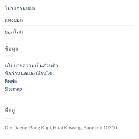
โปรแกรมบอล
แทงบอล
บอลโลก
ข้อมูล
นโยบายความเป็นส่วนตัว
ข้อกำหนดและเงื่อนไข
ติดต่อ
Sitemap
ที่อยู่
Din Daeng, Bang Kapi, Huai Khwang, Bangkok 10310