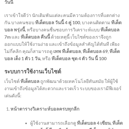
วันนี้
เราเข้าใจดีว่า นักเดิมพันแต่ละคนมีความต้องการที่แตกต่าง
กัน บางคนชอบ
ทีเด็ดบอล วันนี้ 4 คู่ 100
, บางคนติดตาม
ทีเด็ด
บอล พรุ่งนี้
, หรือบางคนชื่นชอบการวิเคราะห์แบบ
ทีเด็ดบอล
7m
และ
ทีเด็ดบอล คืนนี้
ด้วยเหตุนี้ เว็บไซต์ของเราจึงถูก
ออกแบบให้ใช้งานง่าย และเข้าถึงข้อมูลสำคัญได้ทันที เพียง
ไม่กี่คลิก คุณก็สามารถดู
เทพ ทีเด็ดบอล
,
ทีเด็ดบอล 69
,
ทีเด็ด
บอล เต็ง 1 ตัว 1 วัน
, หรือ
ทีเด็ดบอล ชุด 4 ตัว วัน นี้ 100
ระบบการใช้งานเว็บไซต์
เว็บไซต์
ทีเด็ดบอล
ถูกพัฒนาด้วยเทคโนโลยีทันสมัย ให้ผู้ใช้
งานเข้าถึงข้อมูลได้สะดวกและรวดเร็ว ระบบของเรามีฟีเจอร์
เด่นดังนี้:
หน้าตารางวิเคราะห์บอลครบทุกลีก
ผู้ใช้งานสามารถเลือกดู
ทีเด็ดบอล 4 เซียน
,
ทีเด็ด