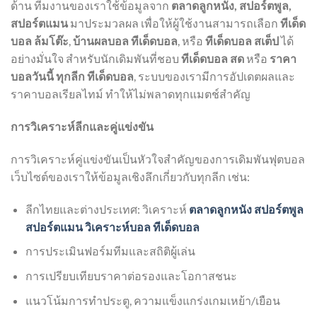
ด้าน ทีมงานของเราใช้ข้อมูลจาก
ตลาดลูกหนัง, สปอร์ตพูล,
สปอร์ตแมน
มาประมวลผล เพื่อให้ผู้ใช้งานสามารถเลือก
ทีเด็ด
บอล ล้มโต๊ะ
,
บ้านผลบอล ทีเด็ดบอล
, หรือ
ทีเด็ดบอล สเต็ป
ได้
อย่างมั่นใจ สำหรับนักเดิมพันที่ชอบ
ทีเด็ดบอล สด
หรือ
ราคา
บอลวันนี้ ทุกลีก ทีเด็ดบอล
, ระบบของเรามีการอัปเดตผลและ
ราคาบอลเรียลไทม์ ทำให้ไม่พลาดทุกแมตช์สำคัญ
การวิเคราะห์ลีกและคู่แข่งขัน
การวิเคราะห์คู่แข่งขันเป็นหัวใจสำคัญของการเดิมพันฟุตบอล
เว็บไซต์ของเราให้ข้อมูลเชิงลึกเกี่ยวกับทุกลีก เช่น:
ลีกไทยและต่างประเทศ: วิเคราะห์
ตลาดลูกหนัง สปอร์ตพูล
สปอร์ตแมน วิเคราะห์บอล ทีเด็ดบอล
การประเมินฟอร์มทีมและสถิติผู้เล่น
การเปรียบเทียบราคาต่อรองและโอกาสชนะ
แนวโน้มการทำประตู, ความแข็งแกร่งเกมเหย้า/เยือน