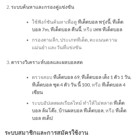
ระบบค้นหาและกรองคู่แข่งขัน
ใช้ฟังก์ชันค้นหาเพื่อดู
ทีเด็ดบอล พรุ่งนี้
,
ทีเด็ด
บอล 7m
,
ทีเด็ดบอล คืนนี้
, หรือ
เทพ ทีเด็ดบอล
กรองตามลีก, ประเภททีเด็ด, คะแนนความ
แม่นยำ และวันที่แข่งขัน
ตารางวิเคราะห์บอลและผลบอลสด
ตรวจสอบ
ทีเด็ดบอล 69
,
ทีเด็ดบอล เต็ง 1 ตัว 1 วัน
,
ทีเด็ดบอล ชุด 4 ตัว วัน นี้ 100
, หรือ
ทีเด็ดบอล 4
เซียน
ระบบอัปเดตผลเรียลไทม์ ทำให้ไม่พลาด
ทีเด็ด
บอล ล้มโต๊ะ
,
บ้านผลบอล ทีเด็ดบอล
, หรือ
ทีเด็ด
บอล สเต็ป
ระบบสมาชิกและการสมัครใช้งาน