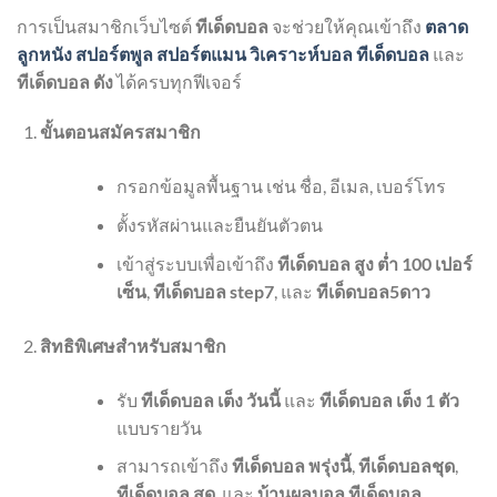
การเป็นสมาชิกเว็บไซต์
ทีเด็ดบอล
จะช่วยให้คุณเข้าถึง
ตลาด
ลูกหนัง สปอร์ตพูล สปอร์ตแมน วิเคราะห์บอล ทีเด็ดบอล
และ
ทีเด็ดบอล ดัง
ได้ครบทุกฟีเจอร์
ขั้นตอนสมัครสมาชิก
กรอกข้อมูลพื้นฐาน เช่น ชื่อ, อีเมล, เบอร์โทร
ตั้งรหัสผ่านและยืนยันตัวตน
เข้าสู่ระบบเพื่อเข้าถึง
ทีเด็ดบอล สูง ตํ่า 100 เปอร์
เซ็น
,
ทีเด็ดบอล step7
, และ
ทีเด็ดบอล5ดาว
สิทธิพิเศษสำหรับสมาชิก
รับ
ทีเด็ดบอล เต็ง วันนี้
และ
ทีเด็ดบอล เต็ง 1 ตัว
แบบรายวัน
สามารถเข้าถึง
ทีเด็ดบอล พรุ่งนี้
,
ทีเด็ดบอลชุด
,
ทีเด็ดบอล สด
, และ
บ้านผลบอล ทีเด็ดบอล