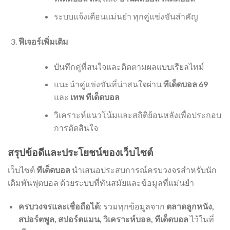
ระบบแจ้งเตือนแม่นยำ ทุกคู่แข่งขันสำคัญ
ฟีเจอร์เพิ่มเติม
บันทึกคู่ที่สนใจและติดตามผลแบบเรียลไทม์
แนะนำคู่แข่งขันที่น่าสนใจผ่าน
ทีเด็ดบอล 69
และ
เทพ ทีเด็ดบอล
วิเคราะห์แนวโน้มและสถิติย้อนหลังเพื่อประกอบ
การตัดสินใจ
สรุปข้อดีและประโยชน์ของเว็บไซต์
เว็บไซต์
ทีเด็ดบอล
นำเสนอประสบการณ์ครบวงจรสำหรับนัก
เดิมพันฟุตบอล ด้วยระบบที่ทันสมัยและข้อมูลที่แม่นยำ
ครบวงจรและเชื่อถือได้
: รวมทุกข้อมูลจาก
ตลาดลูกหนัง,
สปอร์ตพูล, สปอร์ตแมน, วิเคราะห์บอล, ทีเด็ดบอล
ไว้ในที่