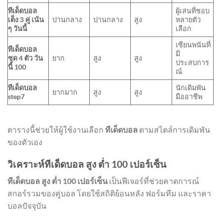
ทีเด็ดบอล
ผู้เล่นที่ชอบ
เต็ง 3 คู่ เน้น
ปานกลาง
ปานกลาง
สูง
หลายตัว
ๆ วันนี้
เลือก
เซียนพนันที่
ทีเด็ดบอล
มี
ชุด 4 ตัว วัน
ยาก
สูง
สูง
ประสบการ
นี้ 100
ณ์
ทีเด็ดบอล
นักเดิมพัน
ยากมาก
สูง
สูง
step7
มืออาชีพ
ตารางนี้ช่วยให้ผู้ใช้งานเลือก
ทีเด็ดบอล
ตามสไตล์การเดิมพัน
ของตัวเอง
วิเคราะห์ทีเด็ดบอล สูง ต่ำ 100 เปอร์เซ็น
ทีเด็ดบอล สูง ต่ำ 100 เปอร์เซ็น
เป็นฟีเจอร์ที่ช่วยคาดการณ์
สกอร์รวมของคู่บอล โดยใช้สถิติย้อนหลัง ฟอร์มทีม และราคา
บอลปัจจุบัน