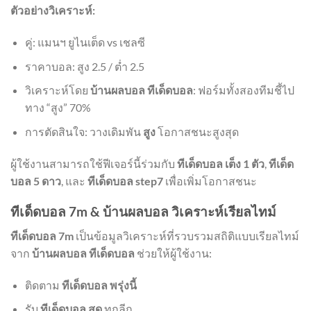
ตัวอย่างวิเคราะห์:
คู่: แมนฯ ยูไนเต็ด vs เชลซี
ราคาบอล: สูง 2.5 / ต่ำ 2.5
วิเคราะห์โดย
บ้านผลบอล ทีเด็ดบอล
: ฟอร์มทั้งสองทีมชี้ไป
ทาง “สูง” 70%
การตัดสินใจ: วางเดิมพัน
สูง
โอกาสชนะสูงสุด
ผู้ใช้งานสามารถใช้ฟีเจอร์นี้ร่วมกับ
ทีเด็ดบอล เต็ง 1 ตัว
,
ทีเด็ด
บอล 5 ดาว
, และ
ทีเด็ดบอล step7
เพื่อเพิ่มโอกาสชนะ
ทีเด็ดบอล 7m & บ้านผลบอล วิเคราะห์เรียลไทม์
ทีเด็ดบอล 7m
เป็นข้อมูลวิเคราะห์ที่รวบรวมสถิติแบบเรียลไทม์
จาก
บ้านผลบอล ทีเด็ดบอล
ช่วยให้ผู้ใช้งาน:
ติดตาม
ทีเด็ดบอล พรุ่งนี้
รับ
ทีเด็ดบอล สด
ทุกลีก