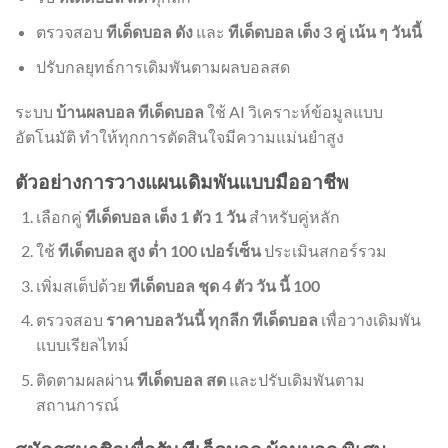
ตรวจสอบ
ทีเด็ดบอล ดัง
และ
ทีเด็ดบอล เต็ง 3 คู่ เน้น ๆ วันนี้
ปรับกลยุทธ์การเดิมพันตามผลบอลสด
ระบบ
บ้านผลบอล ทีเด็ดบอล
ใช้ AI วิเคราะห์ข้อมูลแบบ
อัตโนมัติ ทำให้ทุกการตัดสินใจมีความแม่นยำสูง
ตัวอย่างการวางแผนเดิมพันแบบมืออาชีพ
เลือกคู่
ทีเด็ดบอล เต็ง 1 ตัว 1 วัน
สำหรับคู่หลัก
ใช้
ทีเด็ดบอล สูง ต่ำ 100 เปอร์เซ็น
ประเมินสกอร์รวม
เพิ่มสเต็ปด้วย
ทีเด็ดบอล ชุด 4 ตัว วัน นี้ 100
ตรวจสอบ
ราคาบอลวันนี้ ทุกลีก ทีเด็ดบอล
เพื่อวางเดิมพัน
แบบเรียลไทม์
ติดตามผลผ่าน
ทีเด็ดบอล สด
และปรับเดิมพันตาม
สถานการณ์