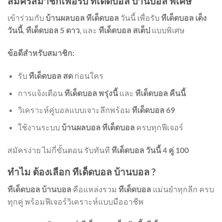
สมัครสมาชิกเพื่อรับ ทีเด็ดบอล บ้านบอล พิเศษ
เข้าร่วมกับ
บ้านผลบอล ทีเด็ดบอล
วันนี้ เพื่อรับ
ทีเด็ดบอล เต็ง
วันนี้
,
ทีเด็ดบอล 5 ดาว
, และ
ทีเด็ดบอล สเต็ป
แบบพิเศษ
ข้อดีสำหรับสมาชิก:
รับ
ทีเด็ดบอล สด
ก่อนใคร
การแจ้งเตือน
ทีเด็ดบอล พรุ่งนี้
และ
ทีเด็ดบอล คืนนี้
วิเคราะห์คู่บอลแบบเจาะลึกพร้อม
ทีเด็ดบอล 69
ใช้งานระบบ
บ้านผลบอล ทีเด็ดบอล
ครบทุกฟีเจอร์
สมัครง่าย ไม่กี่ขั้นตอน รับทันที
ทีเด็ดบอล วันนี้ 4 คู่ 100
ทำไม ต้องเลือก ทีเด็ดบอล บ้านบอล ?
ทีเด็ดบอล บ้านบอล
คือแหล่งรวม
ทีเด็ดบอล
แม่นยำทุกลีก ครบ
ทุกคู่ พร้อมฟีเจอร์วิเคราะห์แบบมืออาชีพ