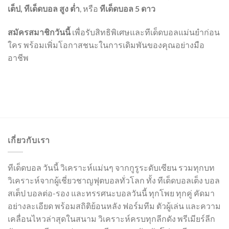
เต็ป, ทีเด็ดบอล สูง ต่ำ
, หรือ
ทีเด็ดบอล 5 ดาว
สมัครสมาชิกวันนี้
เพื่อรับสิทธิพิเศษและทีเด็ดบอลแม่นยำก่อน
ใคร พร้อมเพิ่มโอกาสชนะในการเดิมพันของคุณอย่างมือ
อาชีพ
เกี่ยวกับเรา
ทีเด็ดบอล วันนี้ วิเคราะห์แม่นๆ จากกูรูระดับเซียน รวมทุกบท
วิเคราะห์จากผู้เชี่ยวชาญฟุตบอลทั่วโลก ทั้ง ทีเด็ดบอลเต็ง บอล
สเต็ป บอลต่อ-รอง และทรรศนะบอลวันนี้ ทุกโพย ทุกคู่ คัดมา
อย่างละเอียด พร้อมสถิติย้อนหลัง ฟอร์มทีม ตัวผู้เล่น และความ
เคลื่อนไหวล่าสุดในสนาม วิเคราะห์ครบทุกลีกดัง พรีเมียร์ลีก