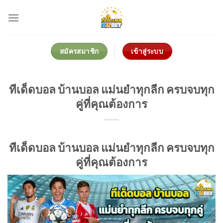
Skip
to
content
สมัครสมาชิก
เข้าสู่ระบบ
ทีเด็ดบอล บ้านบอล แม่นยำทุกลีก ครบจบทุก
คู่ที่คุณต้องการ
ทีเด็ดบอล บ้านบอล แม่นยำทุกลีก ครบจบทุก
คู่ที่คุณต้องการ