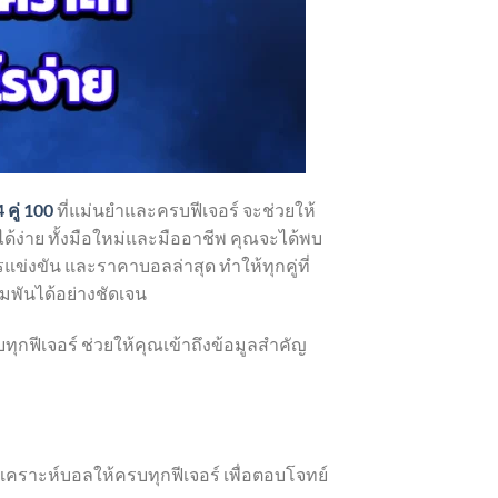
 คู่ 100
ที่แม่นยำและครบฟีเจอร์ จะช่วยให้
้ง่าย ทั้งมือใหม่และมืออาชีพ คุณจะได้พบ
รแข่งขัน และราคาบอลล่าสุด ทำให้ทุกคู่ที่
มพันได้อย่างชัดเจน
ทุกฟีเจอร์ ช่วยให้คุณเข้าถึงข้อมูลสำคัญ
ิเคราะห์บอลให้ครบทุกฟีเจอร์ เพื่อตอบโจทย์