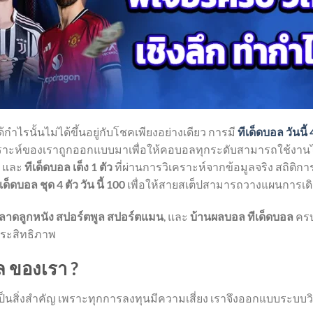
ำไรนั้นไม่ได้ขึ้นอยู่กับโชคเพียงอย่างเดียว การมี
ทีเด็ดบอล วันนี้ 4
เคราะห์ของเราถูกออกแบบมาเพื่อให้คอบอลทุกระดับสามารถใช้งานได
, และ
ทีเด็ดบอล เต็ง 1 ตัว
ที่ผ่านการวิเคราะห์จากข้อมูลจริง สถิติกา
ีเด็ดบอล ชุด 4 ตัว วัน นี้ 100
เพื่อให้สายสเต็ปสามารถวางแผนการเดิ
ลาดลูกหนัง สปอร์ตพูล สปอร์ตแมน
, และ
บ้านผลบอล ทีเด็ดบอล
ครบ
ประสิทธิภาพ
ล ของเรา ?
ือเป็นสิ่งสำคัญ เพราะทุกการลงทุนมีความเสี่ยง เราจึงออกแบบระบบว