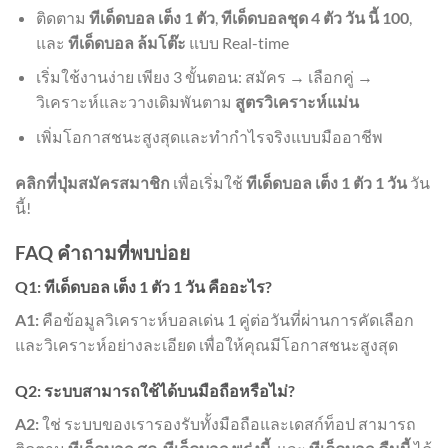
ติดตาม
ทีเด็ดบอล เต็ง 1 ตัว
,
ทีเด็ดบอลชุด 4 ตัว วัน นี้ 100
,
และ
ทีเด็ดบอล ล้มโต๊ะ
แบบ Real-time
เริ่มใช้งานง่าย เพียง 3 ขั้นตอน: สมัคร → เลือกคู่ →
วิเคราะห์และวางเดิมพันตาม
สูตรวิเคราะห์แม่น
เพิ่มโอกาสชนะสูงสุดและทำกำไรจริงแบบมืออาชีพ
คลิกที่ปุ่มสมัครสมาชิก
เพื่อเริ่มใช้
ทีเด็ดบอล เต็ง 1 ตัว 1 วัน
วัน
นี้!
FAQ คำถามที่พบบ่อย
Q1: ทีเด็ดบอล เต็ง 1 ตัว 1 วัน คืออะไร?
A1:
คือข้อมูลวิเคราะห์บอลเด่น 1 คู่ต่อวันที่ผ่านการคัดเลือก
และวิเคราะห์อย่างละเอียด เพื่อให้คุณมีโอกาสชนะสูงสุด
Q2: ระบบสามารถใช้ได้บนมือถือหรือไม่?
A2:
ใช่ ระบบของเรารองรับทั้งมือถือและเดสก์ท็อป สามารถ