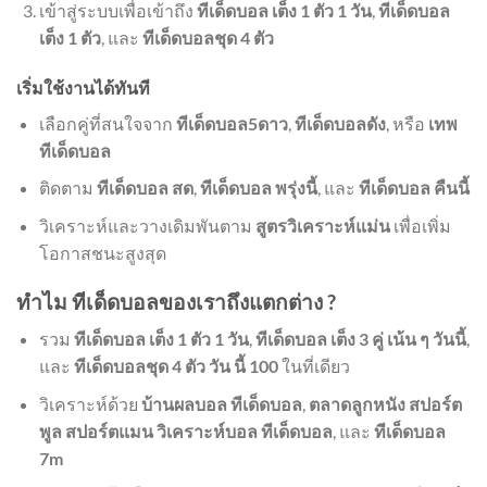
เข้าสู่ระบบเพื่อเข้าถึง
ทีเด็ดบอล เต็ง 1 ตัว 1 วัน
,
ทีเด็ดบอล
เต็ง 1 ตัว
, และ
ทีเด็ดบอลชุด 4 ตัว
เริ่มใช้งานได้ทันที
เลือกคู่ที่สนใจจาก
ทีเด็ดบอล5ดาว
,
ทีเด็ดบอลดัง
, หรือ
เทพ
ทีเด็ดบอล
ติดตาม
ทีเด็ดบอล สด
,
ทีเด็ดบอล พรุ่งนี้
, และ
ทีเด็ดบอล คืนนี้
วิเคราะห์และวางเดิมพันตาม
สูตรวิเคราะห์แม่น
เพื่อเพิ่ม
โอกาสชนะสูงสุด
ทำไม ทีเด็ดบอลของเราถึงแตกต่าง ?
รวม
ทีเด็ดบอล เต็ง 1 ตัว 1 วัน
,
ทีเด็ดบอล เต็ง 3 คู่ เน้น ๆ วันนี้
,
และ
ทีเด็ดบอลชุด 4 ตัว วัน นี้ 100
ในที่เดียว
วิเคราะห์ด้วย
บ้านผลบอล ทีเด็ดบอล
,
ตลาดลูกหนัง สปอร์ต
พูล สปอร์ตแมน วิเคราะห์บอล ทีเด็ดบอล
, และ
ทีเด็ดบอล
7m