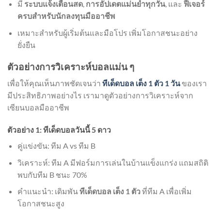
มี
ระบบแจ้งเตือนสด
,
การอัปเดตแม่นยำทุกวัน
, และ
ฟีเจอร์
ครบสำหรับนักลงทุนมืออาชีพ
เหมาะสำหรับผู้เริ่มต้นและมือโปร เพิ่มโอกาสชนะอย่าง
ยั่งยืน
ตัวอย่างการวิเคราะห์บอลแม่น ๆ
เพื่อให้คุณเห็นภาพชัดเจนว่า
ทีเด็ดบอล เต็ง 1 ตัว 1 วัน
ของเรา
มีประสิทธิภาพอย่างไร เรามาดูตัวอย่างการวิเคราะห์จาก
เซียนบอลมืออาชีพ
ตัวอย่าง 1: ทีเด็ดบอลวันนี้ 5 ดาว
คู่แข่งขัน: ทีม A vs ทีม B
วิเคราะห์: ทีม A มีฟอร์มการเล่นในบ้านแข็งแกร่ง แถมสถิติ
พบกับทีม B ชนะ 70%
คำแนะนำ: เดิมพัน
ทีเด็ดบอล เต็ง 1 ตัว
ที่ทีม A เพื่อเพิ่ม
โอกาสชนะสูง