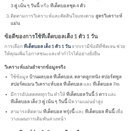
3 คู่ เน้น ๆ วันนี้
หรือ
ทีเด็ดบอลชุด 4 ตัว
ติดตามการวิเคราะห์และตัดสินใจแทงตาม
สูตรวิเคราะห์
แม่น
ข้อดีของการใช้ทีเด็ดบอลเต็ง 1 ตัว 1 วัน
การเลือก
ทีเด็ดบอล เต็ง 1 ตัว 1 วัน
จากเรามีข้อดีที่ชัดเจน ช่วย
ให้คุณเพิ่มโอกาสชนะและทำกำไรได้อย่างยั่งยืน
วิเคราะห์แม่นยำจากข้อมูลจริง
ใช้ข้อมูล
บ้านผลบอล ทีเด็ดบอล
,
ตลาดลูกหนัง สปอร์ตพูล
สปอร์ตแมน วิเคราะห์บอล ทีเด็ดบอล
และ
ทีเด็ดบอล 7m
มีการอัปเดตสดทุกวัน ทำให้
ทีเด็ดบอลวันนี้ 5 ดาว
และ
ทีเด็ดบอล เต็ง 3 คู่ เน้น ๆ วันนี้
มีความแม่นยำสูง
สามารถติดตาม
ทีเด็ดบอล พรุ่งนี้
และ
ทีเด็ดบอล คืนนี้
เพื่อ
วางแผนการเดิมพันล่วงหน้า