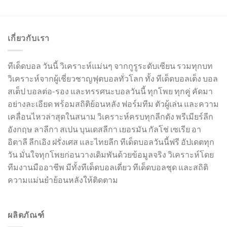
เกี่ยวกับเรา
ทีเด็ดบอล วันนี้ วิเคราะห์แม่นๆ จากกูรูระดับเซียน รวมทุกบท
วิเคราะห์จากผู้เชี่ยวชาญฟุตบอลทั่วโลก ทั้ง ทีเด็ดบอลเต็ง บอล
สเต็ป บอลต่อ-รอง และทรรศนะบอลวันนี้ ทุกโพย ทุกคู่ คัดมา
อย่างละเอียด พร้อมสถิติย้อนหลัง ฟอร์มทีม ตัวผู้เล่น และความ
เคลื่อนไหวล่าสุดในสนาม วิเคราะห์ครบทุกลีกดัง พรีเมียร์ลีก
อังกฤษ ลาลีกา สเปน บุนเดสลีกา เยอรมัน กัลโช่ เซเรีย อา
อิตาลี ลีกเอิง ฝรั่งเศส และไทยลีก ทีเด็ดบอลวันนี้ฟรี อัปเดตทุก
วัน มั่นใจทุกโพยก่อนวางเดิมพันด้วยข้อมูลจริง วิเคราะห์โดย
ทีมงานมืออาชีพ มีทั้งทีเด็ดบอลเดี่ยว ทีเด็ดบอลชุด และสถิติ
ความแม่นยำย้อนหลังให้ติดตาม
ผลิตภัณฑ์