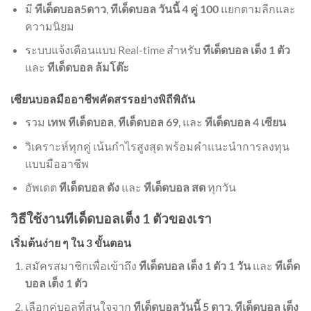
มี
ทีเด็ดบอล5ดาว
,
ทีเด็ดบอล วันนี้ 4 คู่ 100
แยกตามลีกและ
ความนิยม
ระบบแจ้งเตือนแบบ Real-time สำหรับ
ทีเด็ดบอล เต็ง 1 ตัว
และ
ทีเด็ดบอล ล้มโต๊ะ
เซียนบอลมืออาชีพคัดสรรอย่างพิถีพิถัน
รวม
เทพ ทีเด็ดบอล
,
ทีเด็ดบอล 69
, และ
ทีเด็ดบอล 4 เซียน
วิเคราะห์ทุกคู่ เน้นกำไรสูงสุด พร้อมคำแนะนำการลงทุน
แบบมืออาชีพ
อัพเดต
ทีเด็ดบอล ดัง
และ
ทีเด็ดบอล สด
ทุกวัน
วิธีใช้งานทีเด็ดบอลเต็ง 1 ตัวของเรา
เริ่มต้นง่าย ๆ ใน 3 ขั้นตอน
สมัครสมาชิกเพื่อเข้าถึง
ทีเด็ดบอล เต็ง 1 ตัว 1 วัน
และ
ทีเด็ด
บอล เต็ง 1 ตัว
เลือกคู่บอลที่สนใจจาก
ทีเด็ดบอลวันนี้ 5 ดาว
,
ทีเด็ดบอล เต็ง