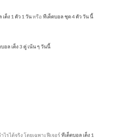
 เต็ง 1 ตัว 1 วัน
หรือ
ทีเด็ดบอล ชุด 4 ตัว วัน นี้
ดบอล เต็ง 3 คู่ เน้น ๆ วันนี้
กำไรได้จริง โดยเฉพาะฟีเจอร์
ทีเด็ดบอล เต็ง 1