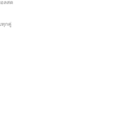
ลบอลสด
ทุกคู่