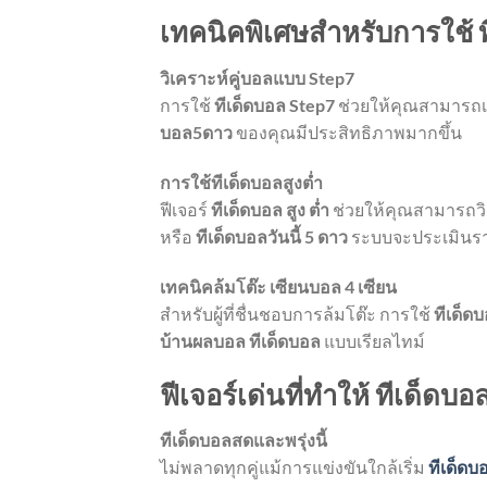
เทคนิคพิเศษสำหรับการใช้ ท
วิเคราะห์คู่บอลแบบ Step7
การใช้
ทีเด็ดบอล Step7
ช่วยให้คุณสามารถเล
บอล5ดาว
ของคุณมีประสิทธิภาพมากขึ้น
การใช้ทีเด็ดบอลสูงต่ำ
ฟีเจอร์
ทีเด็ดบอล สูง ต่ำ
ช่วยให้คุณสามารถวิเ
หรือ
ทีเด็ดบอลวันนี้ 5 ดาว
ระบบจะประเมินราค
เทคนิคล้มโต๊ะ เซียนบอล 4 เซียน
สำหรับผู้ที่ชื่นชอบการล้มโต๊ะ การใช้
ทีเด็ดบ
บ้านผลบอล ทีเด็ดบอล
แบบเรียลไทม์
ฟีเจอร์เด่นที่ทำให้ ทีเด็ด
ทีเด็ดบอลสดและพรุ่งนี้
ไม่พลาดทุกคู่แม้การแข่งขันใกล้เริ่ม
ทีเด็ดบ