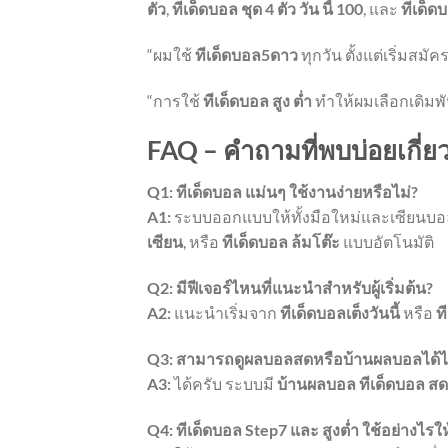
ตัว
,
ทีเด็ดบอล ชุด 4 ตัว วัน นี้ 100
, และ
ทีเด็ด
“ผมใช้
ทีเด็ดบอล5ดาว
ทุกวัน ตั้งแต่เริ่มสม
“การใช้
ทีเด็ดบอล สูง ต่ำ
ทำให้ผมเลือกเดิมพั
FAQ – คำถามที่พบบ่อยเกี่ยว
Q1: ทีเด็ดบอล แม่นๆ ใช้งานง่ายหรือไม่?
A1:
ระบบออกแบบให้ทั้งมือใหม่และเซียนบอลส
เซียน
, หรือ
ทีเด็ดบอล ล้มโต๊ะ
แบบอัตโนมัติ
Q2: มีฟีเจอร์ไหนที่แนะนำสำหรับผู้เริ่มต้น?
A2:
แนะนำเริ่มจาก
ทีเด็ดบอลเต็งวันนี้
หรือ
ท
Q3: สามารถดูผลบอลสดหรือบ้านผลบอลได้
A3:
ได้ครับ ระบบมี
บ้านผลบอล ทีเด็ดบอล สด
Q4: ทีเด็ดบอล Step7 และ สูงต่ำ ใช้อย่างไรใ