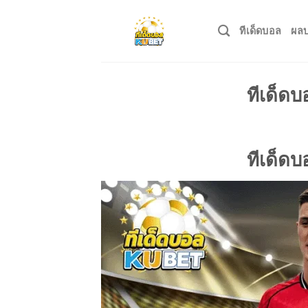
Skip
to
ทีเด็ดบอล
ผล
content
ทีเด็ดบ
ทีเด็ดบ