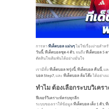
การหา
ทีเด็ดบอล แม่นๆ
ไม่ใช่เรื่องง่ายสำห
วันนี้
,
ทีเด็ดบอลชุด 4 ตัว
, จนถึง
ทีเด็ดบอล 5 ด
ตัดสินใจเดิมพันได้อย่างมั่นใจ
เรามีทั้ง
ทีเด็ดบอล พรุ่งนี้
,
ทีเด็ดบอล คืนนี้
, แ
บอล Step7
, และ
ทีเด็ดบอล ล้มโต๊ะ
ได้อย่างแ
ทำไม ต้องเลือกระบบวิเคราะ
ฟีเจอร์วิเคราะห์ครบทุกลีก
ระบบของเราให้ข้อมูล
ทีเด็ดบอล เต็ง 1 ตัว
,
ที