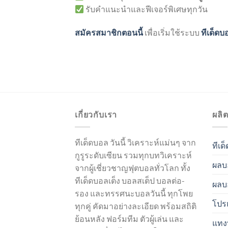
รับคำแนะนำและฟีเจอร์พิเศษทุกวัน
สมัครสมาชิกตอนนี้
เพื่อเริ่มใช้ระบบ
ทีเด็ดบ
เกี่ยวกับเรา
ผลิ
ทีเด็ดบอล วันนี้ วิเคราะห์แม่นๆ จาก
ทีเด
กูรูระดับเซียน รวมทุกบทวิเคราะห์
ผลบ
จากผู้เชี่ยวชาญฟุตบอลทั่วโลก ทั้ง
ทีเด็ดบอลเต็ง บอลสเต็ป บอลต่อ-
ผลบ
รอง และทรรศนะบอลวันนี้ ทุกโพย
โปร
ทุกคู่ คัดมาอย่างละเอียด พร้อมสถิติ
ย้อนหลัง ฟอร์มทีม ตัวผู้เล่น และ
แทง