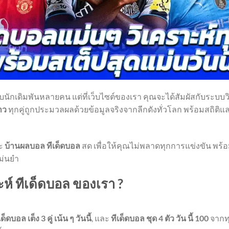
รับนักเดิมพันหลายคน แต่ที่เว็บไซต์ของเรา คุณจะได้สัมผัสกับระบบว
าว
ทุกคู่ถูกประมวลผลด้วยข้อมูลจริงจากลีกดังทั่วโลก พร้อมสถิติ
ละ
บ้านผลบอล ทีเด็ดบอล
สด เพื่อให้คุณไม่พลาดทุกการแข่งขัน พร้อม
ม่นยำ
ห์ ทีเด็ดบอล ของเรา ?
เด็ดบอล เต็ง 3 คู่ เน้น ๆ วันนี้
, และ
ทีเด็ดบอล ชุด 4 ตัว วัน นี้ 100
จากทุ