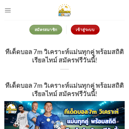
Skip
to
content
สมัครสมาชิก
เข้าสู่ระบบ
ทีเด็ดบอล 7m วิเคราะห์แม่นทุกคู่ พร้อมสถิติ
เรียลไทม์ สมัครฟรีวันนี้!
ทีเด็ดบอล 7m วิเคราะห์แม่นทุกคู่ พร้อมสถิติ
เรียลไทม์ สมัครฟรีวันนี้!