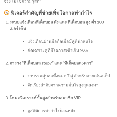
จริง ไม่ใช่ความรู้สึก”
ฟีเจอร์สำคัญที่ช่วยเพิ่มโอกาสทำกำไร
ระบบแจ้งเตือนทีเด็ดบอล ดัง และ ทีเด็ดบอล สูง ต่ำ 100
เปอร์ เซ็น
แจ้งเตือนผ่านมือถือเมื่อมีคู่ที่น่าสนใจ
คัดเฉพาะคู่ที่มีโอกาสเข้าเกิน 90%
ตาราง “ทีเด็ดบอล step7” และ “ทีเด็ดบอล5ดาว”
รวบรวมคู่บอลทั้งหมด 7 คู่ สำหรับสายเล่นสเต็ป
จัดเรียงลำดับจากความมั่นใจสูงสุดลงมา
โหมดวิเคราะห์ขั้นสูงสำหรับสมาชิก VIP
ดูสถิติการทำกำไรย้อนหลัง