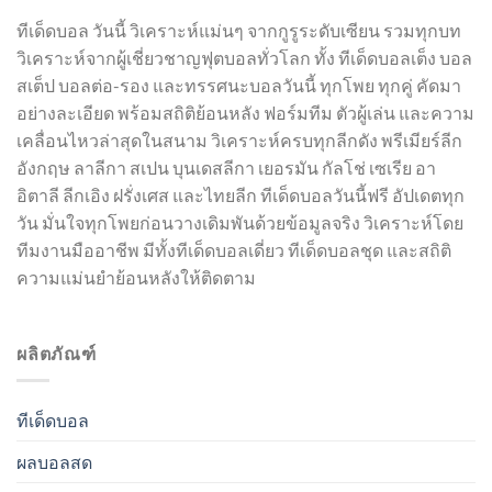
ทีเด็ดบอล วันนี้ วิเคราะห์แม่นๆ จากกูรูระดับเซียน รวมทุกบท
วิเคราะห์จากผู้เชี่ยวชาญฟุตบอลทั่วโลก ทั้ง ทีเด็ดบอลเต็ง บอล
สเต็ป บอลต่อ-รอง และทรรศนะบอลวันนี้ ทุกโพย ทุกคู่ คัดมา
อย่างละเอียด พร้อมสถิติย้อนหลัง ฟอร์มทีม ตัวผู้เล่น และความ
เคลื่อนไหวล่าสุดในสนาม วิเคราะห์ครบทุกลีกดัง พรีเมียร์ลีก
อังกฤษ ลาลีกา สเปน บุนเดสลีกา เยอรมัน กัลโช่ เซเรีย อา
อิตาลี ลีกเอิง ฝรั่งเศส และไทยลีก ทีเด็ดบอลวันนี้ฟรี อัปเดตทุก
วัน มั่นใจทุกโพยก่อนวางเดิมพันด้วยข้อมูลจริง วิเคราะห์โดย
ทีมงานมืออาชีพ มีทั้งทีเด็ดบอลเดี่ยว ทีเด็ดบอลชุด และสถิติ
ความแม่นยำย้อนหลังให้ติดตาม
ผลิตภัณฑ์
ทีเด็ดบอล
ผลบอลสด