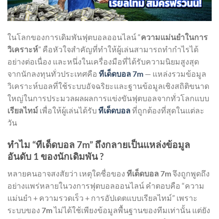
ในโลกของการเดิมพันฟุตบอลออนไลน์ “
ความแม่นยำในการ
วิเคราะห์
” คือหัวใจสำคัญที่ทำให้ผู้เล่นสามารถทำกำไรได้
อย่างต่อเนื่อง และหนึ่งในเครื่องมือที่ได้รับความนิยมสูงสุด
จากนักลงทุนทั่วประเทศคือ
ทีเด็ดบอล 7m
— แหล่งรวมข้อมูล
วิเคราะห์บอลที่ใช้ระบบอัจฉริยะและฐานข้อมูลเชิงสถิติขนาด
ใหญ่ในการประมวลผลผลการแข่งขันฟุตบอลจากทั่วโลกแบบ
เรียลไทม์
เพื่อให้ผู้เล่นได้รับ
ทีเด็ดบอล
ที่ถูกต้องที่สุดในแต่ละ
วัน
ทำไม “ทีเด็ดบอล 7m” ถึงกลายเป็นแหล่งข้อมูล
อันดับ 1 ของนักเดิมพัน ?
หลายคนอาจสงสัยว่า เหตุใดชื่อของ
ทีเด็ดบอล 7m
จึงถูกพูดถึง
อย่างแพร่หลายในวงการฟุตบอลออนไลน์ คำตอบคือ “ความ
แม่นยำ + ความรวดเร็ว + การอัปเดตแบบเรียลไทม์” เพราะ
ระบบของ
7m
ไม่ได้ใช้เพียงข้อมูลพื้นฐานของทีมเท่านั้น แต่ยัง