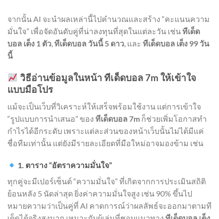
จากนั้น AI จะนำผลเหล่านี้ไปคำนวณและสร้าง “คะแนนความ
มั่นใจ” เพื่อจัดอันดับคู่ที่น่าลงทุนที่สุดในแต่ละวัน เช่น
ทีเด็ด
บอล เต็ง 1 ตัว
,
ทีเด็ดบอล วันนี้ 5 ดาว
, และ
ทีเด็ดบอล เต็ง 99 วัน
นี้
วิธีอ่านข้อมูลในหน้า ทีเด็ดบอล 7m ให้เข้าใจ
แบบมือโปร
แม้จะเป็นเว็บที่วิเคราะห์ให้เสร็จพร้อมใช้งาน แต่การเข้าใจ
“รูปแบบการนำเสนอ” ของ
ทีเด็ดบอล 7m
ก็ช่วยเพิ่มโอกาสทำ
กำไรได้อีกระดับ เพราะแต่ละส่วนของหน้าเว็บนั้นไม่ได้มีแค่
ชื่อทีมเท่านั้น แต่ยังมีรายละเอียดที่มือใหม่อาจมองข้าม เช่น
1. ตาราง “อัตราความมั่นใจ”
ทุกคู่จะมีเปอร์เซ็นต์ “ความมั่นใจ” ที่เกิดจากการประเมินสถิติ
ย้อนหลัง 5 นัดล่าสุด ยิ่งค่าความมั่นใจสูง เช่น 90% ขึ้นไป
หมายความว่าเป็นคู่ที่ AI คาดการณ์ว่าผลลัพธ์จะออกมาตามที
เด็ดได้จริงสูงมาก เหมาะกับผู้เล่นที่ชอบแนวทาง
ทีเด็ดบอล เต็ง