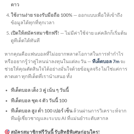
ดาว
ใช้งานง่าย รองรับมือถือ 100%
— ออกแบบเพื่อให้เข้าถึง
ข้อมูลได้ทุกที่ทุกเวลา
เปิดให้สมัครสมาชิกฟรี!
— ไม่มีค่าใช้จ่าย แค่คลิกก็เริ่มต้น
ดูทีเด็ดได้ทันที
หากคุณคือแฟนบอลที่ไม่อยากพลาดโอกาสในการทำกำไร
หรืออยากรู้ว่าคู่ไหนน่าลงทุนในแต่ละวัน —
ทีเด็ดบอล 7m
จะ
ช่วยให้คุณตัดสินใจได้อย่างมั่นใจด้วยข้อมูลจริง ไม่ใช่แค่การ
คาดเดา ทุกทีเด็ดที่เรานำเสนอ ทั้ง
ทีเด็ดบอล เต็ง 3 คู่ เน้น ๆ วันนี้
ทีเด็ดบอล ชุด 4 ตัว วันนี้ 100
ทีเด็ดบอล สูง ต่ำ 100 เปอร์ เซ็น
ล้วนผ่านการวิเคราะห์จาก
ทีมผู้เชี่ยวชาญและระบบ AI ที่แม่นยำระดับสากล
สมัครสมาชิกฟรีวันนี้ รับสิทธิพิเศษก่อนใคร!