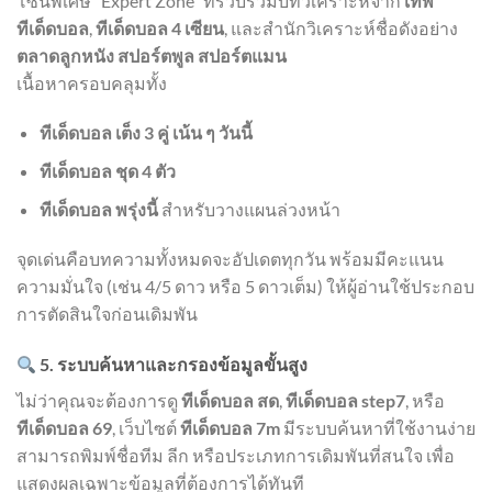
โซนพิเศษ “Expert Zone” ที่รวบรวมบทวิเคราะห์จาก
เทพ
ทีเด็ดบอล
,
ทีเด็ดบอล 4 เซียน
, และสำนักวิเคราะห์ชื่อดังอย่าง
ตลาดลูกหนัง สปอร์ตพูล สปอร์ตแมน
เนื้อหาครอบคลุมทั้ง
ทีเด็ดบอล เต็ง 3 คู่ เน้น ๆ วันนี้
ทีเด็ดบอล ชุด 4 ตัว
ทีเด็ดบอล พรุ่งนี้
สำหรับวางแผนล่วงหน้า
จุดเด่นคือบทความทั้งหมดจะอัปเดตทุกวัน พร้อมมีคะแนน
ความมั่นใจ (เช่น 4/5 ดาว หรือ 5 ดาวเต็ม) ให้ผู้อ่านใช้ประกอบ
การตัดสินใจก่อนเดิมพัน
5. ระบบค้นหาและกรองข้อมูลขั้นสูง
ไม่ว่าคุณจะต้องการดู
ทีเด็ดบอล สด
,
ทีเด็ดบอล step7
, หรือ
ทีเด็ดบอล 69
, เว็บไซต์
ทีเด็ดบอล 7m
มีระบบค้นหาที่ใช้งานง่าย
สามารถพิมพ์ชื่อทีม ลีก หรือประเภทการเดิมพันที่สนใจ เพื่อ
แสดงผลเฉพาะข้อมูลที่ต้องการได้ทันที