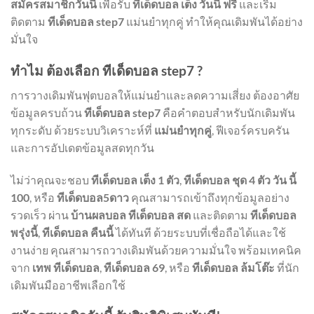
สมัครสมาชิกวันนี้
เพื่อรับ
ทีเด็ดบอล เต็ง วันนี้ ฟรี
และเริ่ม
ติดตาม
ทีเด็ดบอล step7
แม่นยำทุกคู่ ทำให้คุณเดิมพันได้อย่าง
มั่นใจ
ทำไม ต้องเลือก ทีเด็ดบอล step7 ?
การวางเดิมพันฟุตบอลให้แม่นยำและลดความเสี่ยง ต้องอาศัย
ข้อมูลครบถ้วน
ทีเด็ดบอล step7
คือคำตอบสำหรับนักเดิมพัน
ทุกระดับ ด้วยระบบวิเคราะห์ที่
แม่นยำทุกคู่
, ฟีเจอร์ครบครัน
และการอัปเดตข้อมูลสดทุกวัน
ไม่ว่าคุณจะชอบ
ทีเด็ดบอล เต็ง 1 ตัว
,
ทีเด็ดบอล ชุด 4 ตัว วัน นี้
100
, หรือ
ทีเด็ดบอล5ดาว
คุณสามารถเข้าถึงทุกข้อมูลอย่าง
รวดเร็ว ผ่าน
บ้านผลบอล ทีเด็ดบอล สด
และติดตาม
ทีเด็ดบอล
พรุ่งนี้
,
ทีเด็ดบอล คืนนี้
ได้ทันที ด้วยระบบที่เชื่อถือได้และใช้
งานง่าย คุณสามารถวางเดิมพันด้วยความมั่นใจ พร้อมเทคนิค
จาก
เทพ ทีเด็ดบอล
,
ทีเด็ดบอล 69
, หรือ
ทีเด็ดบอล ล้มโต๊ะ
ที่นัก
เดิมพันมืออาชีพเลือกใช้