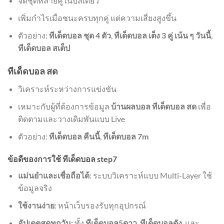
จัดชุดหลายคู่ในบิลเดียว
เพิ่มกำไรเมื่อชนะครบทุกคู่ แต่ความเสี่ยงสูงขึ้น
ตัวอย่าง:
ทีเด็ดบอล ชุด 4 ตัว
,
ทีเด็ดบอล เต็ง 3 คู่ เน้น ๆ วันนี้
,
ทีเด็ดบอล สเต็ป
ทีเด็ดบอล สด
วิเคราะห์ระหว่างการแข่งขัน
เหมาะกับผู้ที่ต้องการข้อมูล
บ้านผลบอล ทีเด็ดบอล สด
เพื่อ
ติดตามและวางเดิมพันแบบ Live
ตัวอย่าง:
ทีเด็ดบอล คืนนี้
,
ทีเด็ดบอล 7m
ข้อดีของการใช้ ทีเด็ดบอล step7
แม่นยำและเชื่อถือได้
: ระบบวิเคราะห์แบบ Multi-Layer ใช้
ข้อมูลจริง
ใช้งานง่าย
: หน้าเว็บรองรับทุกอุปกรณ์
อัปเดตสดทุกวัน
: ทั้ง
ทีเด็ดบอล5ดาว
,
ทีเด็ดบอลดัง
, และ