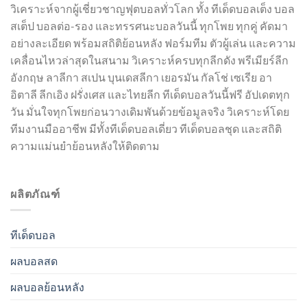
วิเคราะห์จากผู้เชี่ยวชาญฟุตบอลทั่วโลก ทั้ง ทีเด็ดบอลเต็ง บอล
สเต็ป บอลต่อ-รอง และทรรศนะบอลวันนี้ ทุกโพย ทุกคู่ คัดมา
อย่างละเอียด พร้อมสถิติย้อนหลัง ฟอร์มทีม ตัวผู้เล่น และความ
เคลื่อนไหวล่าสุดในสนาม วิเคราะห์ครบทุกลีกดัง พรีเมียร์ลีก
อังกฤษ ลาลีกา สเปน บุนเดสลีกา เยอรมัน กัลโช่ เซเรีย อา
อิตาลี ลีกเอิง ฝรั่งเศส และไทยลีก ทีเด็ดบอลวันนี้ฟรี อัปเดตทุก
วัน มั่นใจทุกโพยก่อนวางเดิมพันด้วยข้อมูลจริง วิเคราะห์โดย
ทีมงานมืออาชีพ มีทั้งทีเด็ดบอลเดี่ยว ทีเด็ดบอลชุด และสถิติ
ความแม่นยำย้อนหลังให้ติดตาม
ผลิตภัณฑ์
ทีเด็ดบอล
ผลบอลสด
ผลบอลย้อนหลัง