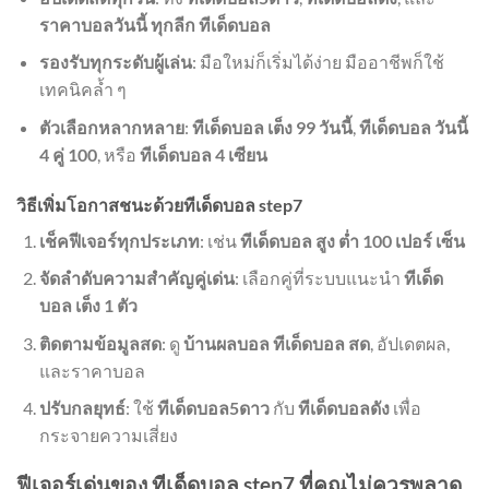
ราคาบอลวันนี้ ทุกลีก ทีเด็ดบอล
รองรับทุกระดับผู้เล่น
: มือใหม่ก็เริ่มได้ง่าย มืออาชีพก็ใช้
เทคนิคล้ำ ๆ
ตัวเลือกหลากหลาย
:
ทีเด็ดบอล เต็ง 99 วันนี้
,
ทีเด็ดบอล วันนี้
4 คู่ 100
, หรือ
ทีเด็ดบอล 4 เซียน
วิธีเพิ่มโอกาสชนะด้วยทีเด็ดบอล step7
เช็คฟีเจอร์ทุกประเภท
: เช่น
ทีเด็ดบอล สูง ตํ่า 100 เปอร์ เซ็น
จัดลำดับความสำคัญคู่เด่น
: เลือกคู่ที่ระบบแนะนำ
ทีเด็ด
บอล เต็ง 1 ตัว
ติดตามข้อมูลสด
: ดู
บ้านผลบอล ทีเด็ดบอล สด
, อัปเดตผล,
และราคาบอล
ปรับกลยุทธ์
: ใช้
ทีเด็ดบอล5ดาว
กับ
ทีเด็ดบอลดัง
เพื่อ
กระจายความเสี่ยง
ฟีเจอร์เด่นของ ทีเด็ดบอล step7 ที่คุณไม่ควรพลาด