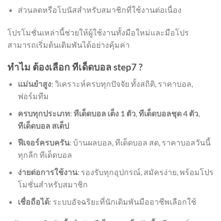
ส่วนลดหรือโบนัสสำหรับสมาชิกที่ใช้งานต่อเนื่อง
โปรโมชั่นเหล่านี้ช่วยให้ผู้ใช้งานทั้งมือใหม่และมือโปร
สามารถเริ่มต้นเดิมพันได้อย่างคุ้มค่า
ทำไม ต้องเลือก ทีเด็ดบอล step7 ?
แม่นยำสูง
: วิเคราะห์ครบทุกปัจจัย ทั้งสถิติ, ราคาบอล,
ฟอร์มทีม
ครบทุกประเภท
:
ทีเด็ดบอล เต็ง 1 ตัว
,
ทีเด็ดบอลชุด 4 ตัว
,
ทีเด็ดบอล สเต็ป
ฟีเจอร์ครบครัน
: บ้านผลบอล, ทีเด็ดบอล สด, ราคาบอลวันนี้
ทุกลีก ทีเด็ดบอล
ง่ายต่อการใช้งาน
: รองรับทุกอุปกรณ์, สมัครง่าย, พร้อมโปร
โมชั่นสำหรับสมาชิก
เชื่อถือได้
: ระบบอัจฉริยะที่นักเดิมพันมืออาชีพเลือกใช้