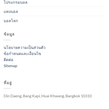
โปรแกรมบอล
แทงบอล
บอลโลก
ข้อมูล
นโยบายความเป็นส่วนตัว
ข้อกำหนดและเงื่อนไข
ติดต่อ
Sitemap
ที่อยู่
Din Daeng, Bang Kapi, Huai Khwang, Bangkok 10310