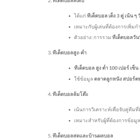
ทีเด็ดบอลสเต็ป
ได้แก่
ทีเด็ดบอล เต็ง 3 คู่ เน้น ๆ ว
เหมาะกับผู้เล่นที่ต้องการเพิ
ตัวอย่าง: การรวม
ทีเด็ดบอลวันนี
ทีเด็ดบอลสูง-ต่ำ
ทีเด็ดบอล สูง ตํ่า 100 เปอร์ เซ็น
ใช้ข้อมูล
ตลาดลูกหนัง สปอร์ตพ
ทีเด็ดบอลล้มโต๊ะ
เน้นการวิเคราะห์เพื่อจับคู่ทีม
เหมาะสำหรับผู้ที่ต้องการข้อม
ทีเด็ดบอลสดและบ้านผลบอล