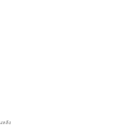
นหลัง