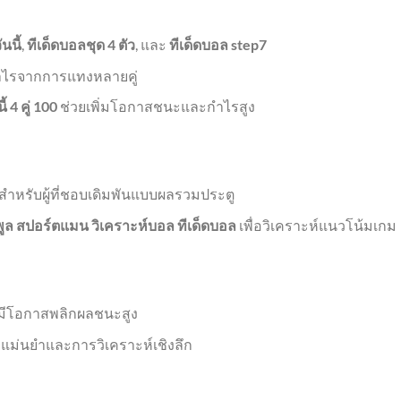
ันนี้
,
ทีเด็ดบอลชุด 4 ตัว
, และ
ทีเด็ดบอล step7
่มกำไรจากการแทงหลายคู่
้ 4 คู่ 100
ช่วยเพิ่มโอกาสชนะและกำไรสูง
สำหรับผู้ที่ชอบเดิมพันแบบผลรวมประตู
ูล สปอร์ตแมน วิเคราะห์บอล ทีเด็ดบอล
เพื่อวิเคราะห์แนวโน้มเกม
ที่มีโอกาสพลิกผลชนะสูง
ูลแม่นยำและการวิเคราะห์เชิงลึก