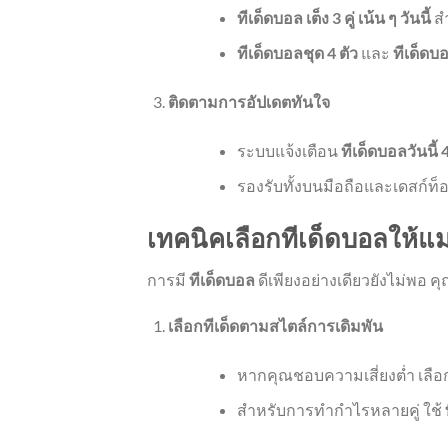
ทีเด็ดบอล เต็ง 3 คู่ เน้น ๆ วันนี้
สำ
ทีเด็ดบอลชุด 4 ตัว
และ
ทีเด็ดบอ
ติดตามการอัปเดตทันใจ
ระบบแจ้งเตือน
ทีเด็ดบอลวันนี้ 4
รองรับทั้งบนมือถือและเดสก์ท็
เทคนิคเลือกทีเด็ดบอลให้แ
การมี
ทีเด็ดบอล
ดีเพียงอย่างเดียวยังไม่พอ ค
เลือกทีเด็ดตามสไตล์การเดิมพัน
หากคุณชอบความเสี่ยงต่ำ เลือ
สำหรับการทำกำไรหลายคู่ ใช้