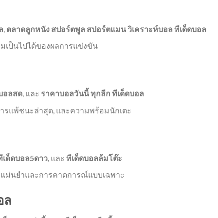
ล
,
ตลาดลูกหนัง สปอร์ตพูล สปอร์ตแมน วิเคราะห์บอล ทีเด็ดบอล
วามเป็นไปได้ของผลการแข่งขัน
ดบอลสด
, และ
ราคาบอลวันนี้ ทุกลีก ทีเด็ดบอล
, การแพ้ชนะล่าสุด, และความพร้อมนักเตะ
ทีเด็ดบอล5ดาว
, และ
ทีเด็ดบอลล้มโต๊ะ
อมูลแม่นยำและการคาดการณ์แบบเฉพาะ
อล