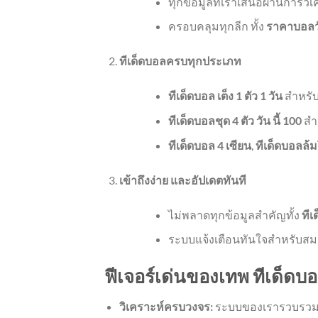
ทุกข้อมูลที่เราเสนอผ่านการวิ
ครอบคลุมทุกลีก ทั้ง
ราคาบอลวัน
ทีเด็ดบอลครบทุกประเภท
ทีเด็ดบอล เต็ง 1 ตัว 1 วัน
สำหรับผ
ทีเด็ดบอลชุด 4 ตัว วัน นี้ 100
สำ
ทีเด็ดบอล 4 เซียน
,
ทีเด็ดบอลล้ม
เข้าถึงง่าย และอัปเดตทันที
ไม่พลาดทุกข้อมูลสำคัญทั้ง
ทีเ
ระบบแจ้งเตือนทันใจสำหรับสม
ฟีเจอร์เด่นของเทพ ทีเด็ดบ
วิเคราะห์ครบวงจร:
ระบบของเรารวบรวมข