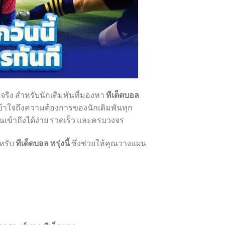
จริง สำหรับนักเดิมพันที่มองหา
ทีเด็ดบอล
ข้าใจถึงความต้องการของนักเดิมพันทุก
ณเข้าถึงได้ง่าย รวดเร็ว และครบวงจร
ำหรับ
ทีเด็ดบอล พรุ่งนี้
ซึ่งช่วยให้คุณวางแผน