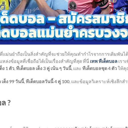
ที่แม่นยำถือเป็นสิ่งสำคัญที่จะช่วยให้คุณทำกำไรจากการเดิมพันได้
ล่งข้อมูลที่เชื่อถือได้เป็นเรื่องสำคัญที่สุด ที่นี่
เทพ ทีเด็ดบอล
เราเ
็ง 1 ตัว
,
ทีเด็ดบอล เต็ง 3 คู่ เน้น ๆ วันนี้
, และ
ทีเด็ดบอลชุด 4 ตัว
ให้คุ
เต็ง 99 วันนี้
,
ทีเด็ดบอลวันนี้ 4 คู่ 100
, และข้อมูลวิเคราะห์เชิงลึกส
อล ?