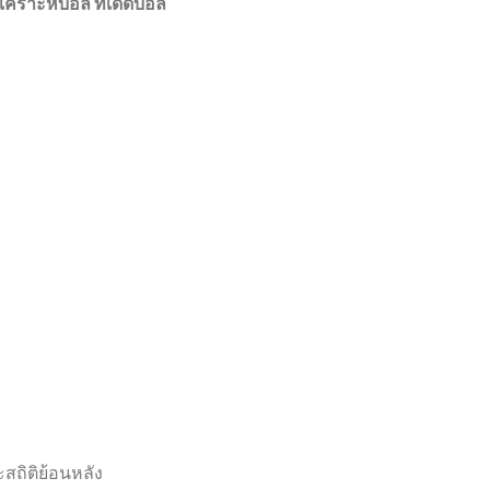
เคราะห์บอล ทีเด็ดบอล
ะสถิติย้อนหลัง