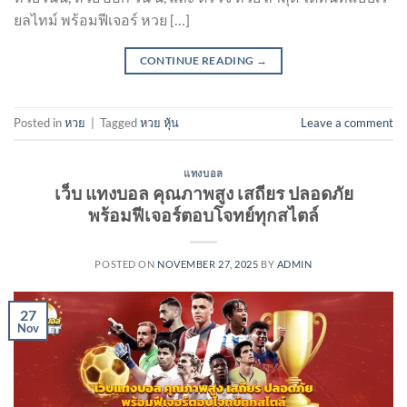
ยลไทม์ พร้อมฟีเจอร์ หวย […]
CONTINUE READING
→
Posted in
หวย
|
Tagged
หวย หุ้น
Leave a comment
แทงบอล
เว็บ แทงบอล คุณภาพสูง เสถียร ปลอดภัย
พร้อมฟีเจอร์ตอบโจทย์ทุกสไตล์
POSTED ON
NOVEMBER 27, 2025
BY
ADMIN
27
Nov