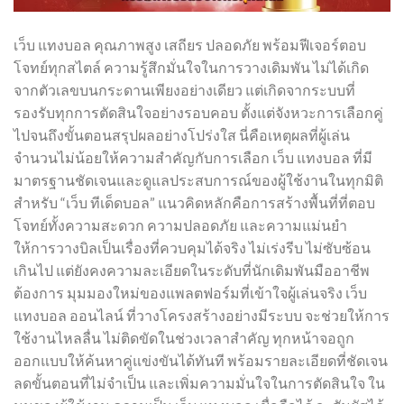
เว็บ แทงบอล คุณภาพสูง เสถียร ปลอดภัย พร้อมฟีเจอร์ตอบ
โจทย์ทุกสไตล์ ความรู้สึกมั่นใจในการวางเดิมพัน ไม่ได้เกิด
จากตัวเลขบนกระดานเพียงอย่างเดียว แต่เกิดจากระบบที่
รองรับทุกการตัดสินใจอย่างรอบคอบ ตั้งแต่จังหวะการเลือกคู่
ไปจนถึงขั้นตอนสรุปผลอย่างโปร่งใส นี่คือเหตุผลที่ผู้เล่น
จำนวนไม่น้อยให้ความสำคัญกับการเลือก เว็บ แทงบอล ที่มี
มาตรฐานชัดเจนและดูแลประสบการณ์ของผู้ใช้งานในทุกมิติ
สำหรับ “เว็บ ทีเด็ดบอล” แนวคิดหลักคือการสร้างพื้นที่ที่ตอบ
โจทย์ทั้งความสะดวก ความปลอดภัย และความแม่นยำ
ให้การวางบิลเป็นเรื่องที่ควบคุมได้จริง ไม่เร่งรีบ ไม่ซับซ้อน
เกินไป แต่ยังคงความละเอียดในระดับที่นักเดิมพันมืออาชีพ
ต้องการ มุมมองใหม่ของแพลตฟอร์มที่เข้าใจผู้เล่นจริง เว็บ
แทงบอล ออนไลน์ ที่วางโครงสร้างอย่างมีระบบ จะช่วยให้การ
ใช้งานไหลลื่น ไม่ติดขัดในช่วงเวลาสำคัญ ทุกหน้าจอถูก
ออกแบบให้ค้นหาคู่แข่งขันได้ทันที พร้อมรายละเอียดที่ชัดเจน
ลดขั้นตอนที่ไม่จำเป็น และเพิ่มความมั่นใจในการตัดสินใจ ใน