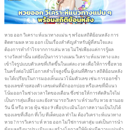
หวย ออก วิเคราะห์แนวทางแม่น ๆ พร้อมสถิติย้อนหลัง การ
ติดตามผล หวย ออก เป็นเรื่องสำคัญสำหรับผู้ที่สนใจและ
ต้องการทำกำไรจากการเล่น หวย ไม่ใช่เพียงแค่การรู้ผล
รางวัลเท่านั้น แต่ยังเป็นการวางแผน วิเคราะห์แนวทาง และ
เข้าใจรูปแบบตัวเลขที่เกิดขึ้นในแต่ละงวด เพื่อให้การซื้อหวย
ในครั้งต่อไปมีโอกาสสำเร็จสูงขึ้น ผู้เล่นที่ศึกษา สถิติย้อนหลัง
จะได้เปรียบในการมองเห็นแนวโน้มตัวเลข เช่น การออกซ้ำ
ของเลขท้ายสองตัว เลขเด่นที่มักออกบ่อย หรือเลขที่มีแนว
โน้มออกในช่วงเวลาใดของเดือน ซึ่งช่วยให้การตัดสินใจไม่
เป็นการสุ่มเสี่ยง และยังสามารถวิเคราะห์ร่วมกับ หวย ฮานอย
วัน นี้ หรือ หวย หุ้น ช่อง 9 เพื่อประเมินโอกาสความเป็นไปได้
ของเลขที่เลือก ที่เว็บ ทีเด็ดบอล ทำไม ต้องวิเคราะห์แนวทาง
หวย ? การวิเคราะห์ หวย ออก ไม่ใช่การเดาสุ่ม แต่เป็นการนำ
ข้อมูลจริงมาประเมินและสร้างโอกาสให้ผู้เล่นมีความแม่นยำ