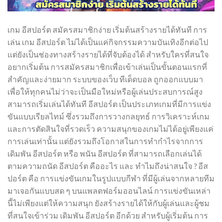
เกม อีสปอร์ต สมัครสมาชิกง่าย เริ่มต้นสร้างรายได้ทันที การ
เล่น เกม อีสปอร์ต ไม่ได้เป็นแค่กิจกรรมความบันเทิงอีกต่อไป
แต่ยังเป็นช่องทางสร้างรายได้ที่จับต้องได้ สำหรับใครที่สนใจ
อยากเริ่มต้น การสมัครสมาชิกเพื่อเข้าเล่นเป็นขั้นตอนแรกที่
สำคัญและง่ายมาก ระบบของเว็บ ทีเด็ดบอล ถูกออกแบบมา
เพื่อให้ทุกคนไม่ว่าจะเป็นมือใหม่หรือผู้เล่นประสบการณ์สูง
สามารถเริ่มเล่นได้ทันที อีสปอร์ต เป็นประเภทเกมที่มีการแข่ง
ขันแบบเรียลไทม์ ซึ่งรวมถึงการวางกลยุทธ์ การวิเคราะห์เกม
และการตัดสินใจที่รวดเร็ว ความสนุกของเกมไม่ได้อยู่เพียงแค่
การเล่นเท่านั้น แต่ยังรวมถึงโอกาสในการทำกำไรจากการ
เดิมพัน อีสปอร์ต หรือ พนัน อีสปอร์ต ที่สามารถเลือกเล่นได้
ตามความถนัด อีสปอร์ต คืออะไร และ ทำไมถึงน่าสนใจ ? อีส
ปอร์ต คือ การแข่งขันเกมในรูปแบบกีฬา ที่มีผู้เล่นจากหลายทีม
มาเจอกันแบบสด ๆ บนแพลตฟอร์มออนไลน์ การแข่งขันเหล่า
นี้ไม่เพียงแต่ให้ความสนุก ยังสร้างรายได้ให้กับผู้เล่นและผู้ชม
ที่สนใจเข้าร่วม เดิมพัน อีสปอร์ต อีกด้วย สำหรับผู้เริ่มต้น การ