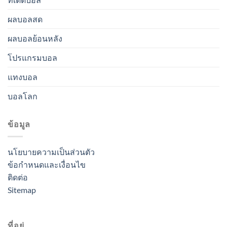
ผลบอลสด
ผลบอลย้อนหลัง
โปรแกรมบอล
แทงบอล
บอลโลก
ข้อมูล
นโยบายความเป็นส่วนตัว
ข้อกำหนดและเงื่อนไข
ติดต่อ
Sitemap
ที่อยู่