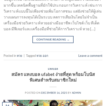
มากขึ้น เทคนิคพื้นฐานที่มักใช้ประกอบการวิเคราะห์ เช่น การ
วิเคราะห์แบบนี้ไม่เพียงช่วยเพิ่มโอกาสชนะ แต่ยังช่วยให้ผู้เล่น
วางแผนการลงทุนได้เป็นระบบ ลดการเสียเงินโดยไม่จำเป็น
เครื่องมือช่วยวิเคราะห์หวยอย่างมืออาชีพ เว็บไซต์ เว็บ ทีเด็ด
บอล มีฟีเจอร์และเครื่องมือที่ช่วยให้การวิเคราะห์ หวย […]
CONTINUE READING
→
Posted in
หวย
|
Tagged
หวย ออก
Leave a comment
แทงบอล
สมัคร แทงบอล ufabet ง่ายที่สุด พร้อมโบนัส
พิเศษสำหรับสมาชิกใหม่
POSTED ON
DECEMBER 16, 2025
BY
ADMIN
16