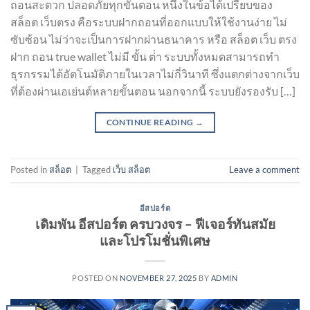
ถอนสะดวก ปลอดภัยทุกขั้นตอน หนึ่งในข้อได้เปรียบของ
สล็อต เว็บตรง คือระบบฝากถอนที่ออกแบบให้ใช้งานง่าย ไม่
ซับซ้อน ไม่ว่าจะเป็นการฝากผ่านธนาคาร หรือ สล็อต เว็บ ตรง
ฝาก ถอน true wallet ไม่มี ขั้น ต่ํา ระบบทั้งหมดสามารถทำ
ธุรกรรมได้อัตโนมัติภายในเวลาไม่กี่วินาที ซึ่งแตกต่างจากเว็บ
ที่ต้องผ่านเอเย่นต์หลายขั้นตอน นอกจากนี้ ระบบยังรองรับ […]
CONTINUE READING
→
Posted in
สล็อต
|
Tagged
เว็บ สล็อต
Leave a comment
อีสปอร์ต
เดิมพัน อีสปอร์ต ครบวงจร – ฟีเจอร์ทันสมัย
และโปรโมชั่นพิเศษ
POSTED ON
NOVEMBER 27, 2025
BY
ADMIN