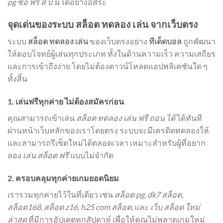
pg ซื้อ ฟรี ส ปิ น
ได้อย่างอิสระ
จุดเด่นของระบบ สล็อต ทดลอง เล่น จากเว็บตรง
ระบบ
สล็อต ทดลอง เล่น
ของเว็บตรงอย่าง
ทีเด็ดบอล
ถูกพัฒนา
ให้ตอบโจทย์ผู้เล่นทุกประเภท ทั้งในด้านความเร็ว ความเสถียร
และการเข้าถึงง่าย โดยไม่ต้องดาวน์โหลดแอปพลิเคชันใด ๆ
ทั้งสิ้น
1. เล่นฟรีทุกค่าย ไม่ต้องสมัครก่อน
คุณสามารถเข้าเล่น
สล็อต ทดลอง เล่น ฟรี ถอน ได้
ได้ทันที
ผ่านหน้าเว็บหลักของเราโดยตรง ระบบจะมีเครดิตทดลองให้
และสามารถรีเซ็ตใหม่ได้ตลอดเวลา เหมาะสำหรับผู้ที่อยาก
ลอง
เล่น สล็อต ฟรี
แบบไม่จำกัด
2. ครอบคลุมทุกค่ายเกมยอดนิยม
เรารวมทุกค่ายไว้ในที่เดียว เช่น
สล็อต pg
,
dk7 สล็อต
,
สล็อต168
,
สล็อต z16
,
h25 com สล็อต
, และ
เว็บ สล็อต ใหม่
ล่าสุด
ที่มีการอัปเดตทุกสัปดาห์ เพื่อให้คุณไม่พลาดเกมใหม่