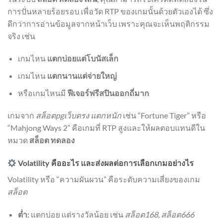
การปั่นหลายร้อยรอบ เพื่อวัด RTP ของเกมนั้นด้วยตัวเองได้ ซึ่ง
ดีกว่าการอ่านข้อมูลจากหน้าเว็บ เพราะคุณจะเห็นพฤติกรรม
จริง เช่น
เกมไหน
แตกบ่อยแต่โบนัสเล็ก
เกมไหน
แตกนานแต่จ่ายใหญ่
หรือเกมไหนมี
ฟีเจอร์ฟรีสปินออกถี่มาก
เกมจาก
สล็อตpgเว็บตรง แตกหนัก
เช่น “Fortune Tiger” หรือ
“Mahjong Ways 2” คือเกมที่ RTP สูงและให้ผลตอบแทนดีใน
หมวด
สล็อต ทดลอง
Volatility คืออะไร และส่งผลต่อการเลือกเกมอย่างไร
Volatility หรือ “ความผันผวน” คือระดับความเสี่ยงของเกม
สล็อต
ต่ำ:
แตกบ่อย แต่รางวัลน้อย เช่น
สล็อต168
,
สล็อต666