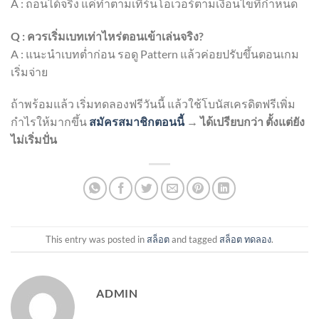
A : ถอนได้จริง แค่ทำตามเทิร์นโอเวอร์ตามเงื่อนไขที่กำหนด
Q : ควรเริ่มเบทเท่าไหร่ตอนเข้าเล่นจริง?
A : แนะนำเบทต่ำก่อน รอดู Pattern แล้วค่อยปรับขึ้นตอนเกม
เริ่มจ่าย
ถ้าพร้อมแล้ว เริ่มทดลองฟรีวันนี้ แล้วใช้โบนัสเครดิตฟรีเพิ่ม
กำไรให้มากขึ้น
สมัครสมาชิกตอนนี้
→ ได้เปรียบกว่า ตั้งแต่ยัง
ไม่เริ่มปั่น
This entry was posted in
สล็อต
and tagged
สล็อต ทดลอง
.
ADMIN