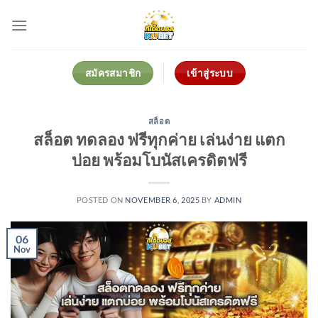
Skip
to
content
สมัครสมาชิก
เข้าสู่ระบบ
สล็อต
สล็อต ทดลอง ฟรีทุกค่าย เล่นง่าย แตก
บ่อย พร้อมโบนัสเครดิตฟรี
POSTED ON
NOVEMBER 6, 2025
BY
ADMIN
06
Nov