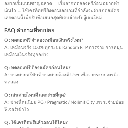
อยากเริ่มแบบชาญฉลาด → เริ่มจากทดลองฟรีก่อน อยากทำ
เงินไว → ใช้เครดิตฟรียิงตอนเจอเกมที่กำลังจะจ่าย กดสมัคร
เลยตอนนี้ เพื่อรับข้อเสนอสุดพิเศษสำหรับผู้เล่นใหม่
FAQ คำถามที่พบบ่อย
Q : ทดลองฟรี จำลองเหมือนเงินจริงไหม?
A : เหมือนจริง 100% ทุกระบบ Random RTP การจ่าย การหมุน
เหมือนเงินจริงทุกอย่าง
Q : ทดลองฟรี ต้องสมัครก่อนไหม?
A : บางค่ายฟรีทันที บางค่ายต้องมี User เพื่อจ่ายระบบเครดิต
ทดลอง
Q : เล่นค่ายไหนดี แตกง่ายที่สุด?
A : ช่วงนี้คนนิยม PG / Pragmatic / Nolimit City เพราะจ่ายบ่อย
ฟีเจอร์เข้าไว
Q : ใช้เครดิตฟรีแล้วถอนได้ไหม?