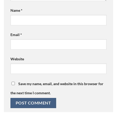
Name
*
Email
*
Website
Save my name, email, and website in this browser for
the next time I comment.