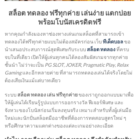
สล็อต ทดลอง ฟรีทุกค่าย เล่นง่าย แตกบ่อย
พร้อมโบนัสเครดิตฟรี
หากคุณกำลังมองหาช่องทางเล่นเกมสล็อตที่สามารถเข้า
ทดลองได้ฟรีทุกค่ายแบบไม่ต้องสมัครก่อน เว็บ
ทีเด็ดบอล
ขอ
นำเสนอประสบการณ์สุดพิเศษกับระบบ
สล็อต ทดลอง
ที่ครบ
จบในที่เดียว เปิดให้ผู้เล่นทุกคนได้ลองสัมผัสเกมจากทุกค่าย
ชั้นนำ ไม่ว่าจะเป็น
PG SLOT
,
JOKER
,
Pragmatic Play
,
Relax
Gaming
และอีกหลายค่าย ที่สามารถทดลองเล่นได้จริงโดยไม่
ต้องเสียเงินแม้แต่บาทเดียว
ระบบ
สล็อต ทดลอง เล่น ฟรีทุกค่าย
ของเราถูกออกแบบมาเพื่อ
ให้ผู้เล่นได้เรียนรู้รูปแบบการออกรางวัล ฟีเจอร์พิเศษ และ
จังหวะของโบนัสก่อนเริ่มลงทุนจริง เหมาะสำหรับทั้งผู้เล่นมือ
ใหม่และนักปั่นสล็อตมืออาชีพที่ต้องการทดสอบสูตรใหม่ ๆ
หรือศึกษาความแตกต่างของแต่ละเกมอย่างละเอียด