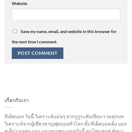
Website
Save my name, email, and website in this browser for
the next time I comment.
เกี่ยวกับเรา
ทีเด็ดบอล วันนี้ วิเคราะห์แม่นๆ จากกูรูระดับเซียน รวมทุกบท
วิเคราะห์จากผู้เชี่ยวชาญฟุตบอลทั่วโลก ทั้ง ทีเด็ดบอลเต็ง บอล
สเต็ป บอลต่อ-รอง และทรรศนะบอลวันนี้ ทุกโพย ทุกคู่ คัดมา