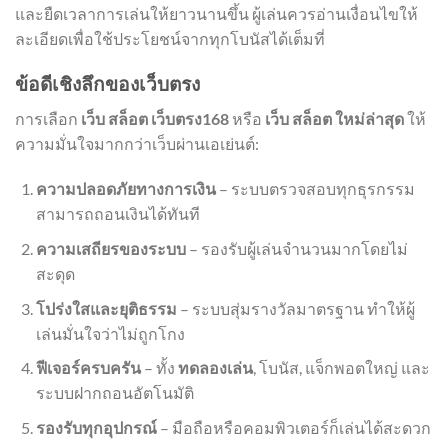
และยืดเวลาการเล่นให้ยาวนานขึ้น ผู้เล่นควรอ่านเงื่อนไขให้
ละเอียดเพื่อใช้ประโยชน์จากทุกโบนัสได้เต็มที่
ข้อดีเชิงลึกของเว็บตรง
การเลือก
เว็บ สล็อต เว็บตรง168
หรือ
เว็บ สล็อต ใหม่ล่าสุด
ให้
ความมั่นใจมากกว่าเว็บผ่านเอเย่นต์:
ความปลอดภัยทางการเงิน
– ระบบตรวจสอบทุกธุรกรรม
สามารถถอนเงินได้ทันที
ความเสถียรของระบบ
– รองรับผู้เล่นจำนวนมากโดยไม่
สะดุด
โปร่งใสและยุติธรรม
– ระบบสุ่มรางวัลมาตรฐาน ทำให้ผู้
เล่นมั่นใจว่าไม่ถูกโกง
ฟีเจอร์ครบครัน
– ทั้ง
ทดลองเล่น
, โบนัส, แจ็กพอตใหญ่ และ
ระบบฝากถอนอัตโนมัติ
รองรับทุกอุปกรณ์
– มือถือหรือคอมพิวเตอร์ก็เล่นได้สะดวก