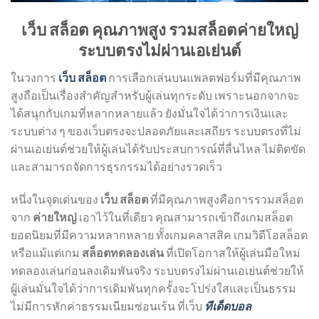
เว็บ สล็อต คุณภาพสูง รวมสล็อตค่ายใหญ่
ระบบตรงไม่ผ่านเอเย่นต์
ในวงการ
เว็บ สล็อต
การเลือกเล่นบนแพลตฟอร์มที่มีคุณภาพ
สูงถือเป็นเรื่องสำคัญสำหรับผู้เล่นทุกระดับ เพราะนอกจากจะ
ได้สนุกกับเกมที่หลากหลายแล้ว ยังมั่นใจได้ว่าการเงินและ
ระบบต่าง ๆ ของเว็บตรงจะปลอดภัยและเสถียร ระบบตรงที่ไม่
ผ่านเอเย่นต์ช่วยให้ผู้เล่นได้รับประสบการณ์ที่ลื่นไหล ไม่ติดขัด
และสามารถจัดการธุรกรรมได้อย่างรวดเร็ว
หนึ่งในจุดเด่นของ
เว็บ สล็อต
ที่มีคุณภาพสูงคือการรวมสล็อต
จาก
ค่ายใหญ่
เอาไว้ในที่เดียว คุณสามารถเข้าถึงเกมสล็อต
ยอดนิยมที่มีความหลากหลาย ทั้งเกมคลาสสิค เกมวิดีโอสล็อต
หรือแม้แต่เกม
สล็อตทดลองเล่น
ที่เปิดโอกาสให้ผู้เล่นมือใหม่
ทดลองเล่นก่อนลงเดิมพันจริง ระบบตรงไม่ผ่านเอเย่นต์ช่วยให้
ผู้เล่นมั่นใจได้ว่าการเดิมพันทุกครั้งจะโปร่งใสและเป็นธรรม
ไม่มีการหักค่าธรรมเนียมซ่อนเร้น ที่เว็บ
ทีเด็ดบอล