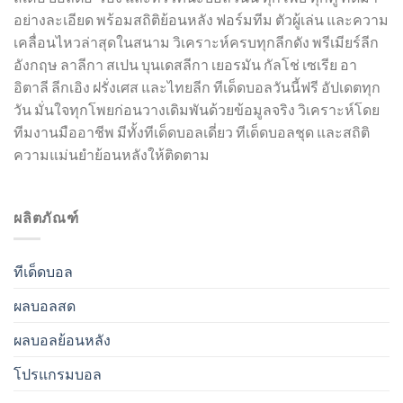
อย่างละเอียด พร้อมสถิติย้อนหลัง ฟอร์มทีม ตัวผู้เล่น และความ
เคลื่อนไหวล่าสุดในสนาม วิเคราะห์ครบทุกลีกดัง พรีเมียร์ลีก
อังกฤษ ลาลีกา สเปน บุนเดสลีกา เยอรมัน กัลโช่ เซเรีย อา
อิตาลี ลีกเอิง ฝรั่งเศส และไทยลีก ทีเด็ดบอลวันนี้ฟรี อัปเดตทุก
วัน มั่นใจทุกโพยก่อนวางเดิมพันด้วยข้อมูลจริง วิเคราะห์โดย
ทีมงานมืออาชีพ มีทั้งทีเด็ดบอลเดี่ยว ทีเด็ดบอลชุด และสถิติ
ความแม่นยำย้อนหลังให้ติดตาม
ผลิตภัณฑ์
ทีเด็ดบอล
ผลบอลสด
ผลบอลย้อนหลัง
โปรแกรมบอล