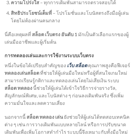
ความโปร่งใส
– ทุกการเดิมพันสามารถตรวจสอบได้
สิทธิประโยชน์เต็มที่
– โปรโมชั่นและโบนัสตรงถึงมือผู้เล่น
โดยไม่ต้องผ่านคนกลาง
นี่คือเหตุผลที่
สล็อต เว็บตรง อันดับ 1
มักเป็นตัวเลือกแรกของผู้
เล่นมืออาชีพและผู้เริ่มต้น
การทดลองเล่นและการใช้งานระบบเว็บตรง
หนึ่งในข้อได้เปรียบสำคัญของ
เว็บ สล็อต
คุณภาพสูงคือฟีเจอร์
ทดลองเล่นสล็อต
ที่ช่วยให้ผู้เล่นมือใหม่หรือผู้ที่สนใจเกมใหม่
สามารถเรียนรู้กติกาและทดลองเล่นโดยไม่เสียเงิน ระบบ
สล็อต ทดลอง
นี้ช่วยให้ผู้เล่นได้เข้าใจวิธีการจ่ายรางวัล,
สัญลักษณ์พิเศษ, และโบนัสต่าง ๆ ก่อนลงเดิมพันจริง ซึ่งเพิ่ม
ความมั่นใจและลดความเสี่ยง
นอกจากนี้
สล็อต ทดลอง เล่น
ยังช่วยให้ผู้เล่นได้ทดสอบเทคนิค
ต่าง ๆ เช่น การวางเดิมพันแบบหลายไลน์ หรือการปรับขนาด
เดิมพันเพื่อเพิ่มโอกาสทำกำไร ระบบนี้จึงเหมาะกับทั้งมือใหม่