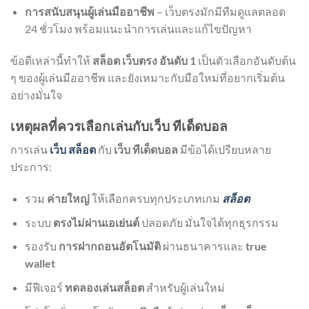
การสนับสนุนผู้เล่นมืออาชีพ
– เว็บตรงมักมีทีมดูแลตลอด
24 ชั่วโมง พร้อมแนะนำการเล่นและแก้ไขปัญหา
ข้อดีเหล่านี้ทำให้
สล็อต เว็บตรง อันดับ 1
เป็นตัวเลือกอันดับต้น
ๆ ของผู้เล่นมืออาชีพ และยังเหมาะกับมือใหม่ที่อยากเริ่มต้น
อย่างมั่นใจ
เหตุผลที่ควรเลือกเล่นกับเว็บ ทีเด็ดบอล
การเล่น
เว็บ สล็อต
กับ
เว็บ ทีเด็ดบอล
มีข้อได้เปรียบหลาย
ประการ:
รวม
ค่ายใหญ่
ให้เลือกครบทุกประเภทเกม
สล็อต
ระบบ
ตรงไม่ผ่านเอเย่นต์
ปลอดภัย มั่นใจได้ทุกธุรกรรม
รองรับ
การฝากถอนอัตโนมัติ
ผ่านธนาคารและ
true
wallet
มีฟีเจอร์
ทดลองเล่นสล็อต
สำหรับผู้เล่นใหม่