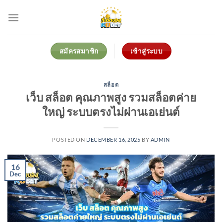
Skip
to
content
สมัครสมาชิก
เข้าสู่ระบบ
สล็อต
เว็บ สล็อต คุณภาพสูง รวมสล็อตค่าย
ใหญ่ ระบบตรงไม่ผ่านเอเย่นต์
POSTED ON
DECEMBER 16, 2025
BY
ADMIN
16
Dec